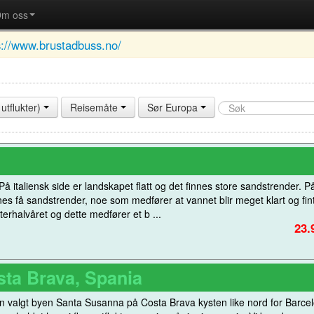
m oss
s://www.brustadbuss.no/
utflukter)
Reisemåte
Sør Europa
På italiensk side er landskapet flatt og det finnes store sandstrender. P
nes få sandstrender, noe som medfører at vannet blir meget klart og fint
erhalvåret og dette medfører et b ...
23.
sta Brava, Spania
igjen valgt byen Santa Susanna på Costa Brava kysten like nord for Barce