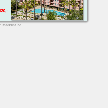
420,-
rustadbuss.no