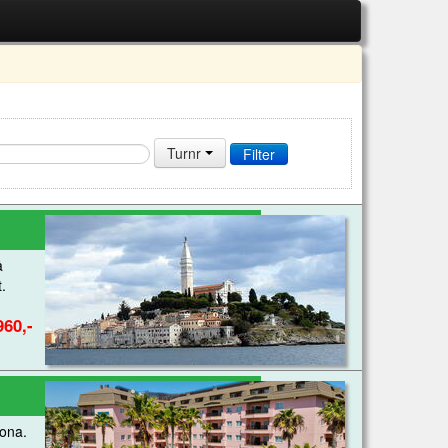
Turnr
å
.
960,-
lona.