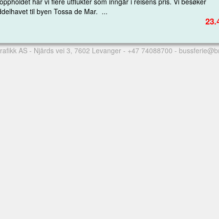
ppholdet har vi flere utflukter som inngår i reisens pris. Vi besøker
delhavet til byen Tossa de Mar. ...
23.
rafikk AS
- Njårds vei 3, 7602 Levanger -
+47 74088700
-
bussferie@b