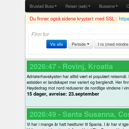
Brustad Buss
Reiser (søk)
Bussene
O
Du finner også sidene kryptert med SSL :
http
Finn tur
Vis alle
Periode
I ro (med mindre 
2026:47 - Rovinj, Kroatia
Adriaterhavskysten har alltid vært et populært reisemål. 
østsiden er landskapet mer variert og berglendt. Her fin
Høydedrag mot nord reduserer de nordlige vindene i vint
15 dager, avreise: 23.september
2026:49 - Santa Susanna, Co
Vi har i mange år hatt høstturer til Spania. I år har vi 