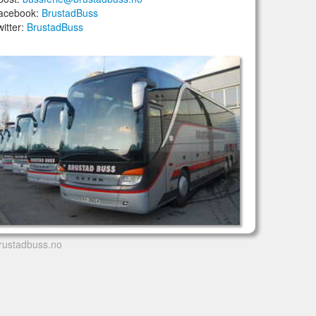
acebook:
BrustadBuss
witter:
BrustadBuss
rustadbuss.no