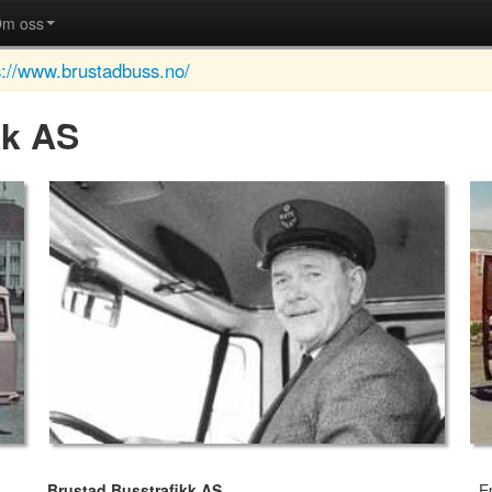
m oss
s://www.brustadbuss.no/
kk AS
Brustad Busstrafikk AS
E