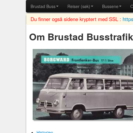
Brustad Buss
Reiser (søk)
Bussene
O
Du finner også sidene kryptert med SSL :
http
Om Brustad Busstrafi
Historien