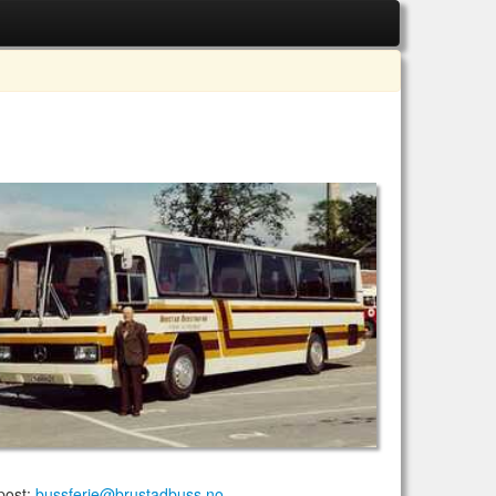
post:
bussferie@brustadbuss.no