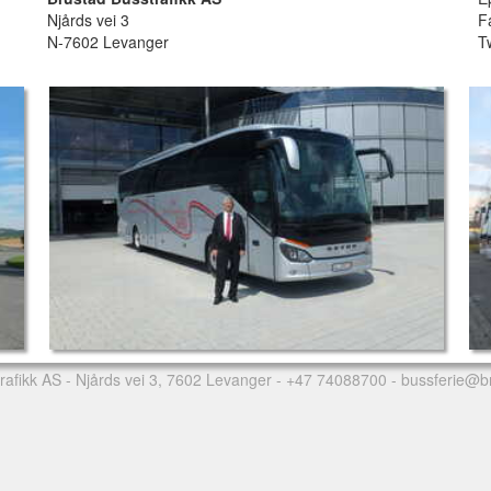
Njårds vei 3
F
N-7602 Levanger
T
rafikk AS
- Njårds vei 3, 7602 Levanger -
+47 74088700
-
bussferie@b