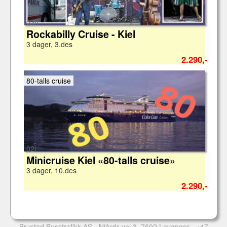
02h
Rockabilly Cruise - Kiel
3 dager, 3.des
2.290,-
80-talls cruise
02i
Minicruise Kiel «80-talls cruise»
3 dager, 10.des
2.290,-
Brustad Busstrafikk AS
- Njårds vei 3, 7602 Levanger -
+47