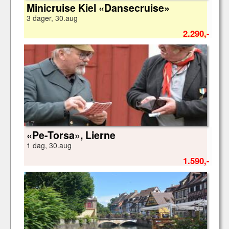
Minicruise Kiel «Dansecruise»
3 dager, 30.aug
2.290,-
17
«Pe-Torsa», Lierne
1 dag, 30.aug
1.590,-