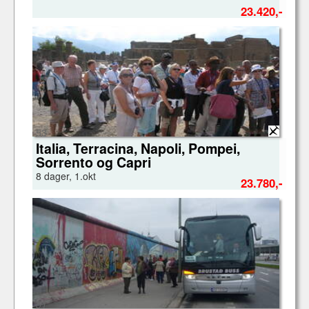
23.420,-
53
Italia, Terracina, Napoli, Pompei,
Sorrento og Capri
8 dager, 1.okt
23.780,-
51