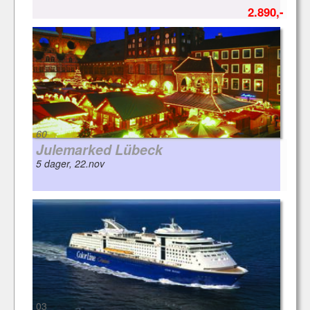
2.890,-
60
Julemarked Lübeck
5 dager, 22.nov
03