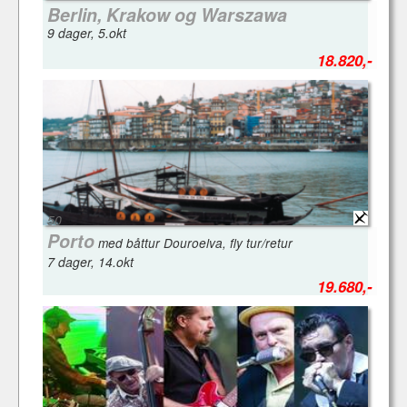
Berlin, Krakow og Warszawa
9 dager, 5.okt
18.820,-
50
Porto
med båttur Douroelva, fly tur/retur
7 dager, 14.okt
19.680,-