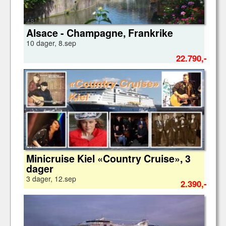
48
Alsace - Champagne, Frankrike
10 dager, 8.sep
22.790,-
02c
Minicruise Kiel «Country Cruise», 3
dager
3 dager, 12.sep
2.390,-