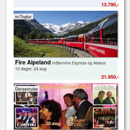
13.790,-
m/Togtur
46
Fire Alpeland
m/Bernina Express og Alsace
10 dager, 24.aug
21.950,-
Dansecruise
02b