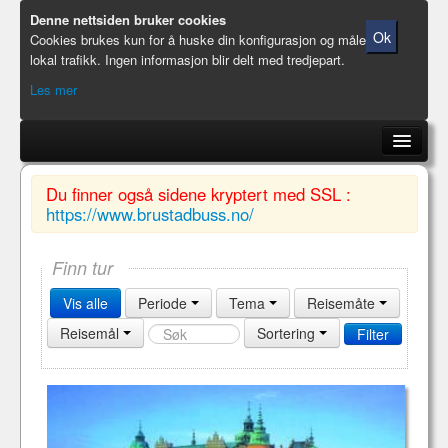
Denne nettsiden bruker cookies
Ok
Cookies brukes kun for å huske din konfigurasjon og måle
lokal trafikk. Ingen informasjon blir delt med tredjepart.
Les mer
Brustad Buss
Du finner også sidene kryptert med SSL :
https://www.brustadbuss.no/
Reiser (søk)
Bussene
Finn tur
Om oss
Vis alle
Periode
Tema
Reisemåte
Reisemål
Sortering