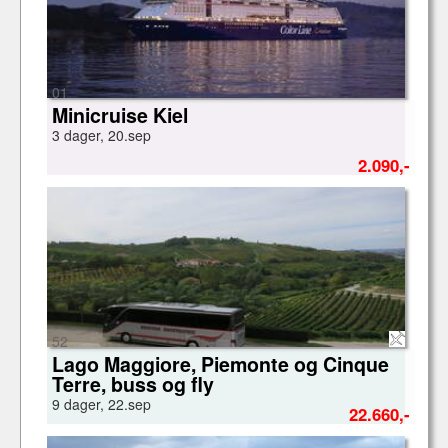
01
Minicruise Kiel
3 dager, 20.sep
2.090,-
52
Lago Maggiore, Piemonte og Cinque
Terre, buss og fly
9 dager, 22.sep
22.660,-