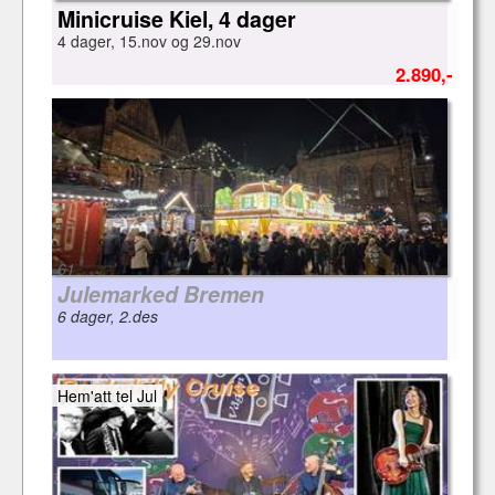
Minicruise Kiel, 4 dager
4 dager, 15.nov og 29.nov
2.890,-
61
Julemarked Bremen
6 dager, 2.des
Hem'att tel Jul