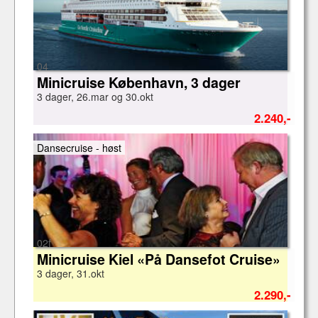
04
Minicruise København, 3 dager
3 dager, 26.mar og 30.okt
2.240,-
Dansecruise - høst
02f
Minicruise Kiel «På Dansefot Cruise»
3 dager, 31.okt
2.290,-