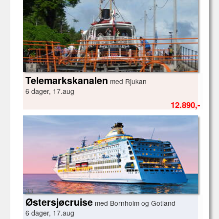
16
Telemarkskanalen
med Rjukan
6 dager, 17.aug
12.890,-
33
Østersjøcruise
med Bornholm og Gotland
6 dager, 17.aug