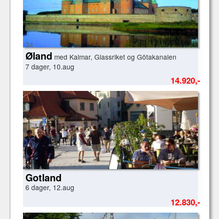
34
Øland
med Kalmar, Glassriket og Götakanalen
7 dager, 10.aug
14.920,-
32
Gotland
6 dager, 12.aug
12.830,-