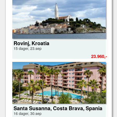
47
Rovinj, Kroatia
15 dager, 23.sep
23.960,-
49
Santa Susanna, Costa Brava, Spania
16 dager, 30.sep