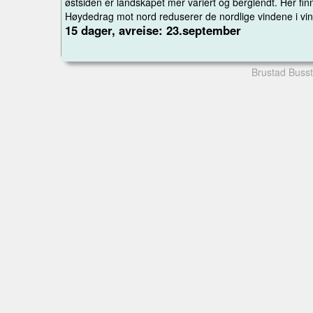
østsiden er landskapet mer variert og berglendt. Her fin
Høydedrag mot nord reduserer de nordlige vindene i vint
15 dager, avreise: 23.september
Brustad Busst