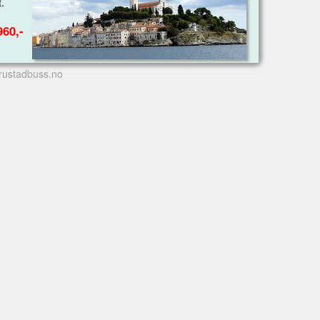
.
960,-
rustadbuss.no