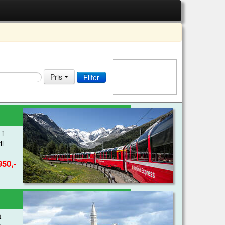
Pris
 i
il
950,-
å