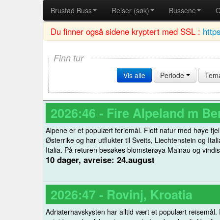
Brustad Buss
Reiser (søk)
Bussene
O
Du finner også sidene kryptert med SSL :
http
Finn tur
Vis alle
Periode
Tem
2026:46 - Fire Alpeland m B
Alpene er et populært feriemål. Flott natur med høye fjell
Østerrike og har utflukter til Sveits, Liechtenstein og It
Italia. På returen besøkes blomsterøya Mainau og vindistr
10 dager, avreise: 24.august
2026:47 - Rovinj, Kroatia
Adriaterhavskysten har alltid vært et populært reisemål. 