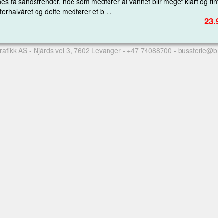
nes få sandstrender, noe som medfører at vannet blir meget klart og fint
erhalvåret og dette medfører et b ...
23.
rafikk AS
- Njårds vei 3, 7602 Levanger -
+47 74088700
-
bussferie@b