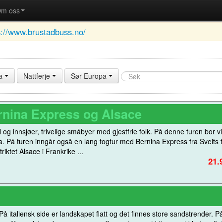
m oss
s://www.brustadbuss.no/
a
Nattferje
Sør Europa
ernina Express og Alsace
 og innsjøer, trivelige småbyer med gjestfrie folk. På denne turen bor vi
alia. På turen inngår også en lang togtur med Bernina Express fra Sveits t
iktet Alsace i Frankrike ...
21.
På italiensk side er landskapet flatt og det finnes store sandstrender. P