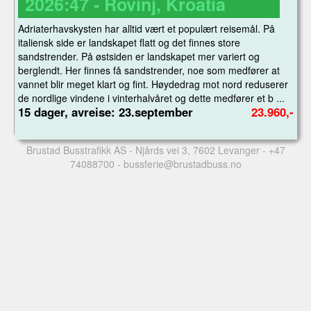
2026:47 - Rovinj, Kroatia
Adriaterhavskysten har alltid vært et populært reisemål. På
italiensk side er landskapet flatt og det finnes store
sandstrender. På østsiden er landskapet mer variert og
berglendt. Her finnes få sandstrender, noe som medfører at
vannet blir meget klart og fint. Høydedrag mot nord reduserer
de nordlige vindene i vinterhalvåret og dette medfører et b ...
15 dager, avreise: 23.september
23.960,-
Brustad Busstrafikk AS
- Njårds vei 3, 7602 Levanger -
+47
74088700
-
bussferie@brustadbuss.no