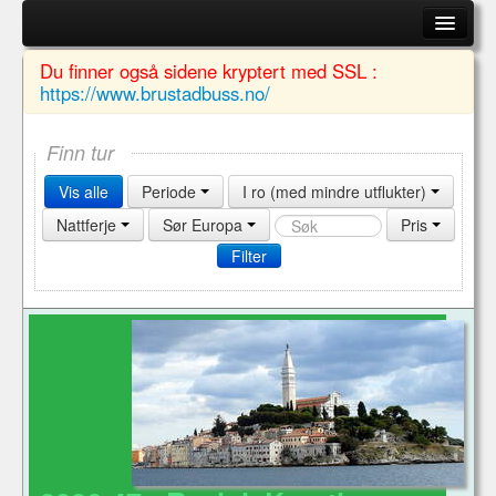
Brustad Buss
Du finner også sidene kryptert med SSL :
https://www.brustadbuss.no/
Reiser (søk)
Bussene
Finn tur
Vis alle
Periode
I ro (med mindre utflukter)
Om oss
Nattferje
Sør Europa
Pris