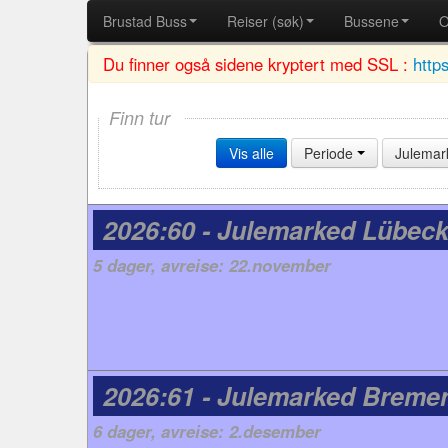
Brustad Buss
Reiser (søk)
Bussene
O
Du finner også sidene kryptert med SSL :
http
Finn tur
Vis alle
Periode
Julema
2026:60 - Julemarked Lübec
5 dager, avreise: 22.november
2026:61 - Julemarked Breme
6 dager, avreise: 2.desember