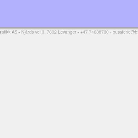
rafikk AS
- Njårds vei 3, 7602 Levanger -
+47 74088700
-
bussferie@b