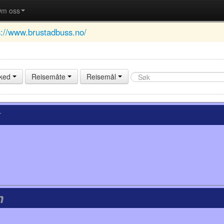
m oss
s://www.brustadbuss.no/
rked
Reisemåte
Reisemål
k
n